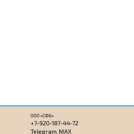
ООО «СФБ»
+7-920-187-44-72
Telegram
MAX
,